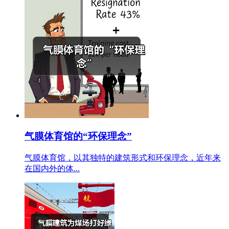
气膜体育馆的“环保理念”
气膜体育馆，以其独特的建筑形式和环保理念，近年来
在国内外的体...