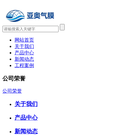
网站首页
关于我们
产品中心
新闻动态
工程案例
公司荣誉
公司荣誉
关于我们
产品中心
新闻动态