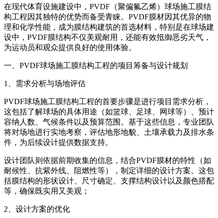
在现代体育设施建设中，
PVDF
（聚偏氟乙烯）球场施工膜结
构工程因其独特的优势而备受青睐。PVDF膜材因其优异的物
理和化学性能，成为
膜结构建筑
的首选材料，特别是在球场建
设中，PVDF膜结构不仅美观耐用，还能有效抵御恶劣天气，
为运动员和观众提供良好的使用体验。
一、PVDF球场施工膜结构工程的项目筹备与设计规划
1、需求分析与场地评估
PVDF球场施工
膜结构工程
的首要步骤是进行项目需求分析，
这包括了解球场的具体用途（如篮球、足球、网球等）、预计
容纳人数、气候条件以及预算范围。基于这些信息，专业团队
将对场地进行实地考察，评估地形地貌、土壤承载力及排水条
件，为后续设计提供数据支持。
设计团队则依据前期收集的信息，结合PVDF膜材的特性（如
耐候性、抗紫外线、阻燃性等），制定详细的设计方案。这包
括膜结构的形状设计、尺寸确定、支撑结构设计以及颜色搭配
等，确保既实用又美观；
2、设计方案的优化