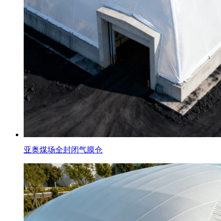
亚奥煤场全封闭气膜仓