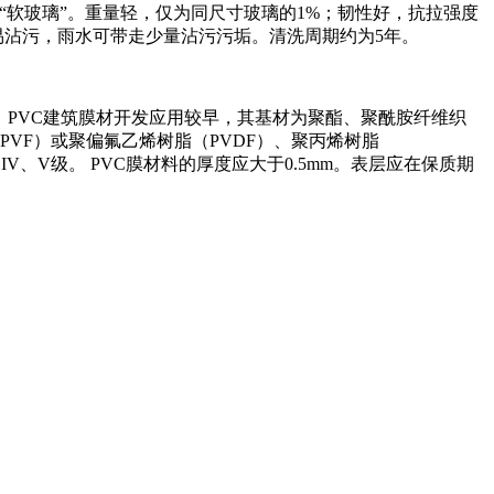
“软玻璃”。重量轻，仅为同尺寸玻璃的1%；韧性好，抗拉强度
易沾污，雨水可带走少量沾污污垢。清洗周期约为5年。
决。 PVC建筑膜材开发应用较早，其基材为聚酯、聚酰胺纤维织
（PVF）或聚偏氟乙烯树脂（PVDF）、聚丙烯树脂
IV、V级。 PVC膜材料的厚度应大于0.5mm。表层应在保质期