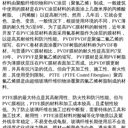
材料由聚酯纤维织物和PVC涂层（聚氯乙烯）制成。一般建筑
中使用的膜材是在PVC涂层材料的表面涂上几微米厚的丙烯酸
树脂。 （丙烯酸）以提高耐污性。然而，几年后，它就会变
色、染色、变质。一般情况下，根据使用环境的不同，PVC薄
膜的耐久性为5至8年。为了提高PVC膜材料的耐候性，近年来
开发了在PVC涂层材料表面采用氟基树脂作为涂层的膜材料，
以提高其耐候性和防污性能。 PVDFPVDF是聚偏二氟乙烯的
缩写。在PVC卷材表面涂覆PVDF树脂的材料称为PVDF卷
材。与普通PVC膜材相比，PVDF膜材的耐久性提高至约7至
10年。 PVFPVF是聚氟乙烯的缩写。 PVF膜材是采用PVF树脂
作为薄膜状层压在PVC膜材表面加工而成。比PVDF膜更耐
用，并具有抗污染的优点。但由于其加工性、施工性、耐火性
差，其使用受到限制。 PTFE（PTFE Coated Fiberglass）聚四
氟乙烯膜是由超细玻璃纤维织物涂覆聚四氟乙烯树脂制成的材
料。
PTFE膜的最大特点是其高耐用性、防火性和防污性能。但与
PVC膜相比，PTFE膜的材料和加工成本较高，且柔韧性较
低。为了防止玻璃纤维在施工过程中断裂，需要特殊的工具和
施工技术。耐用性：PTFE涂层材料对酸碱等化学物质以及紫
外线非常稳定，不易变色或龟裂。玻璃纤维长期使用后不会造
成强度劣化或张力降低。膜材一般颜色为白色，透光率高，耐