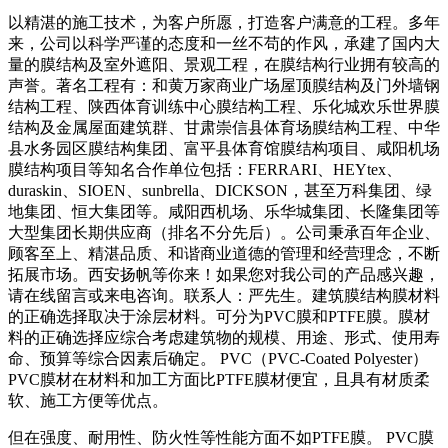
以精湛的施工技术，为客户所愿，打造客户满意的工程。多年
来，公司以科学严谨的态度和一丝不苟的作风，承建了国内大
量的膜结构及室外遮阳、景观工程，在膜结构行业拥有较高的
声誉。著名工程有：和黄万家商业广场屋顶膜结构及门外墙钢
结构工程、陕西体育训练中心膜结构工程、乐化城欢乐世界膜
结构及金属屋面建筑群、甘肃崇信县体育场膜结构工程、中华
县水务园区膜结构集团、富平县体育馆膜结构项目、咸阳机场
膜结构项目等知名合作单位包括：FERRARI、HEYtex、
duraskin、SIOEN、sunbrella、DICKSON，甚至万科集团、绿
地集团、恒大集团等。咸阳西机场、乐华城集团、长隆集团等
大型集团长期供应商（排名不分先后）。公司秉承百年企业、
顾客至上、精湛品质、和谐商业道德的管理和经营理念，不断
拓展市场。西安扬帆等你来！如果您对我公司的产品感兴趣，
请在线留言或来电咨询。联系人：严先生。建筑膜结构膜材料
的正确选择取决于涂层材料。可分为PVC膜和PTFE膜。膜材
料的正确选择应综合考虑建筑物的规模、用途、形式、使用寿
命、预算等综合因素后确定。 PVC（PVC-Coated Polyester）
PVC膜材在材料和加工方面比PTFE膜材便宜，且具有材质柔
软、施工方便等优点。
但在强度、耐用性、防火性等性能方面不如PTFE膜。 PVC膜