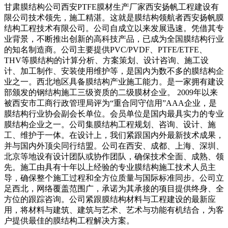
甘肃膜结构公司西安PTFE膜材生产厂家西安扬帆工程建设有
限公司技术领先，施工精湛。这就是膜结构领航者西安扬帆膜
结构工程技术有限公司。公司自成立以来发展迅速。凭借其专
业背景，不断推出创新的高科技产品，已成为全国膜结构行业
的知名制造商。公司主要提供PVC/PVDF、PTFE/ETFE、
THV等膜结构的计算分析、方案策划、设计咨询、施工设
计、加工制作、安装使用维护等，是国内为数不多的膜结构企
业之一。西北地区具备膜结构产业施工能力。是一家拥有建设
部颁发的钢结构施工三级资质的二级膜材企业。 2009年以来
被西安市工商行政管理局评为“重合同守信用”AAA企业，是
膜结构行业协会副会长单位。会员单位是国内最具实力的专业
膜结构企业之一。公司集膜结构工程规划、咨询、设计、施
工、维护于一体。在设计上，我们紧跟国内外最新技术成果，
并与国内外顶尖同行结盟。公司在西安、成都、上海、深圳、
北京等地设有设计团队或协作团队，确保技术全面、成熟、领
先。施工由具有十年以上经验的专业膜结构施工技术人员主
导，确保整个施工过程和全方位质量与国际标准同步。公司立
足西北，网络覆盖范围广，承诺为其承接的项目提供终身、全
方位的跟踪咨询。公司紧跟膜结构材料与工程建设的最新应
用，将材料与建筑、建筑与艺术、艺术与功能有机结合，为客
户提供最佳的膜结构工程解决方案。