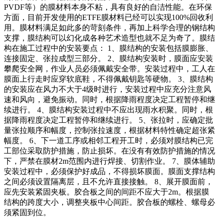
PVDF等）的膜材料本身不粘，具有良好的自洁性能。在环保
方面，目前开发使用的ETFE膜材料已经可以实现100%回收利
用。膜材料满足如此多的苛刻条件，再加上科学合理的钢结构
支撑，膜结构可以幻化成各种艺术造型也就不足为奇了。膜结
构在施工过程中的安装要点： 1、膜结构的安装包括膜膨胀、
连接固定、张拉成型三部分。 2、膜结构安装时，膜面应安装
攀爬安全网，作业人员必须佩戴安全带。安装过程中，工人在
膜面上行走时应穿软底鞋，不得佩戴钥匙等硬物。 3、膜结构
的安装应在风力不大于4级时进行，安装过程中应充分注意风
速和风向，避免振动。同时，根据降雨程度决定工程暂停和继
续进行。 4、膜结构安装过程中不应出现雨水积聚。同时，根
据降雨程度决定工程暂停和继续进行。 5、张拉时，应确定批
量张拉顺序和幅度，控制张拉速度，根据材料特性确定超张紧
幅度。 6、下一道工序或相邻工程开工时，必须对膜结构已完
工部位采取防护措施，防止损坏。在没有有效防护措施的情况
下，严禁在膜材2m范围内进行焊接、切割作业。 7、膜体辅助
安装过程中，必须保护好成品，不得损坏膜面。膜面支撑结构
之间必须设置隔离层，且不允许直接接触。 8、展开膜面前，
应先安装紧固夹板。胶合板之间的间距不应大于2m。根据膜
结构的跨度大小，调整夹板中心间距。胶合板的螺栓、螺母必
须紧固到位。