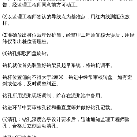
告，经监理工程师同意前方可动工。
⑵以监理工程师签认的导线点为基准点，用红内线测距仪放
样。
⑶准确放出桩位后埋设护筒，经监理工程师复核无误后，用经
纬仪引出桩位管理桩。
⑷钻孔拟驳回盘旋钻。
钻机就位首先装置好钻架及起吊系统，将钻机调平。
钻杆位置偏向不得大于2厘米，钻进中经常审核转盘，如有歪
斜或位移，及时调整纠正。
钻孔所用泥浆现场调制，贮存在泥浆池中备用。
钻进环节中要审核孔径和垂直度等并做好钻孔记载。
⑸清孔：钻孔深度合乎设计要求后，迅速通知监理工程师验
孔，合格后立刻启动清孔。