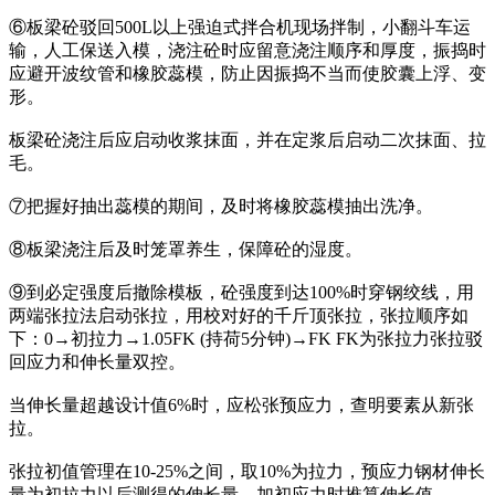
⑥板梁砼驳回500L以上强迫式拌合机现场拌制，小翻斗车运
输，人工保送入模，浇注砼时应留意浇注顺序和厚度，振捣时
应避开波纹管和橡胶蕊模，防止因振捣不当而使胶囊上浮、变
形。
板梁砼浇注后应启动收浆抹面，并在定浆后启动二次抹面、拉
毛。
⑦把握好抽出蕊模的期间，及时将橡胶蕊模抽出洗净。
⑧板梁浇注后及时笼罩养生，保障砼的湿度。
⑨到必定强度后撤除模板，砼强度到达100%时穿钢绞线，用
两端张拉法启动张拉，用校对好的千斤顶张拉，张拉顺序如
下：0→初拉力→1.05FK (持荷5分钟)→FK FK为张拉力张拉驳
回应力和伸长量双控。
当伸长量超越设计值6%时，应松张预应力，查明要素从新张
拉。
张拉初值管理在10-25%之间，取10%为拉力，预应力钢材伸长
量为初拉力以后测得的伸长量，加初应力时推算伸长值。