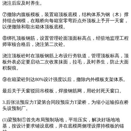
浇注后应及时养生。
⑦撤除内腹板模板，装置箱顶板底模，结构体系为钢（木）撑
持组合钢模，在顺桥向每箱室零弯距点外顶板上予开一天窗，
以便撤除和取出箱体顶板底模。
⑧绑扎顶板钢筋，设置管理砼面顶面标高点，经驻地监理工程
师审核合格后，浇注第二次砼。
浇注顶板砼时在顶板钢筋上布设行夯轨道，管理顶板标高，顶
板外表必定要启动二次收浆抹面，拉毛，及时养生，防止大面
积裂痕。
⑨在箱梁砼到达80%设计强度以后，撤除内外模板支架体系。
最后关于天窗驳回吊模板，焊接钢筋网，用砼封死天窗口。
3.后张法预应力T梁第合同段预应力T梁桥，为缩小运输拟在桥
头设预制厂。
(1)梁预制①首先布局预制场地，平坦压实，解决好场地地
基，按设计要求铺设底模，并在底模两侧埋设撑持模板的锚