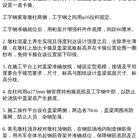
设置一道卡箍。
工字钢紧靠墩柱两侧，工字钢之间用φ16拉杆固定。
工字钢准确就位后，用桁架片增强杆件作底撑，间距60厘米。
2. 墩柱混凝土养生实现且强度到达设计强度之后，去除养生薄
膜，在墩柱上放出卡箍及盖梁底板标高并在卡箍位置处围一圈
纱布，免得卡箍在该位置留下印痕。
3. 在施工平台上对盖梁准确放线，铺设定型底模，接缝及平坦
度要合乎规范要求，尺寸、标高与图纸设计盖梁底面尺寸、标
高分歧。
4. 在柱间用φ273mm 钢管撑持抱箍底部及工字钢中部，以防止
砼浇筑中盖梁底产生挠度。
5. 施工操作平台设在盖梁两侧，两边各70cm ，盖梁周围布防
落网，防止人员、杂物坠落。
6. 凿毛墩柱顶并校对墩柱顶钢筋，在钢筋场地内制造钢筋骨
架，用吊车全体吊起钢筋骨架并准确就位，保障钢筋底部及正