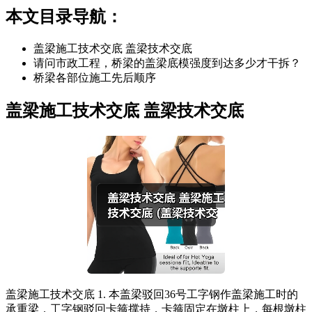
本文目录导航：
盖梁施工技术交底 盖梁技术交底
请问市政工程，桥梁的盖梁底模强度到达多少才干拆？
桥梁各部位施工先后顺序
盖梁施工技术交底 盖梁技术交底
盖梁施工技术交底 1. 本盖梁驳回36号工字钢作盖梁施工时的
承重梁，工字钢驳回卡箍撑持，卡箍固定在墩柱上，每根墩柱