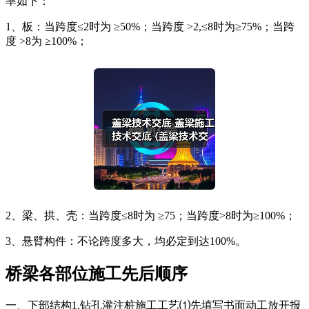
率如下：
1、板：当跨度≤2时为 ≥50%；当跨度 >2,≤8时为≥75%；当跨
度 >8为 ≥100%；
2、梁、拱、壳：当跨度≤8时为 ≥75；当跨度>8时为≥100%；
3、悬臂构件：不论跨度多大，均必定到达100%。
桥梁各部位施工先后顺序
一、下部结构1.钻孔灌注桩施工工艺⑴先填写书面动工放开报