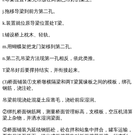
j.拖移导梁到前方第二孔。
k.装置就位原导梁位置处T梁。
l.铺设桥上枕木、轻轨。
m.用蝴蝶架把龙门架移到第二孔。
n.第二孔吊梁方法现第一孔相反，依此类推。
T梁吊好后要撑持结实，并衔接起来。
(3)桥面铺装①支桥墩横隔梁和两T梁翼缘板之间的模板，绑孔
钢筋，浇注砼。
吊梁前现浇处混凝土应凿毛，浇砼前应湿润。
②绑扎桥面钢筋网，测量桥面管理标高，支模板，空压机清算
梁上杂物，并洒水湿润梁面。
③桥面铺装为延续钢筋砼，砼在拌和站集中拌合，罐车运输，