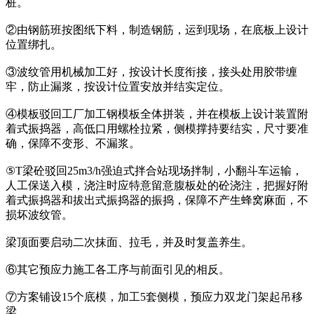
桩。
②由钢筋班按图纸下料，制造钢筋，运到现场，在底板上设计
位置绑扎。
③波纹管用机械加工好，按设计长度衔接，接头处用胶带缠
牢，防止漏浆，按设计位置安放并结实定位。
④模板驳回工厂加工钢模板全体拼装，并在模板上设计装置附
着式振捣器，高低口用螺栓拉紧，侧模撑持要结实，尺寸要准
确，保障不变形、不漏浆。
⑤T梁砼驳回25m3/h强迫式拌合站现场拌制，小翻斗车运输，
人工保送入模，浇注时应特意留意腹板处的砼浇注，把握好附
着式振捣器和拔出式振捣器的振捣，保障不产生蜂窝麻面，不
损坏波纹管。
梁顶面要启动二次抹面、拉毛，并及时复盖养生。
⑥其它预应力施工各工序与前面引见的相反。
⑦方案铺设15个底模，加工5套侧模，预应力双龙门架起吊移
梁。