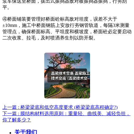
泵车保送至桥面，拔出式振捣器敌对板振捣器振捣，行夯刮
平。
④桥面铺装要管理好桥面砼标高敌对坦度，误差不大于
±10mm，施工中桥面钢筋上安放行夯钢管轨道，每隔3米测量
管理点，确保桥面标高、平坦度和横坡度，桥面砼必定要启动
二次收浆、拉毛，及时喷洒养生剂以防开裂。
上一篇 : 桥梁梁底和低空高度要求 (桥梁梁底高程确定?)
下一篇 : 膜结构材料选用原则：重量轻、曲线美、减轻负担，
你了解多少？
关于我们