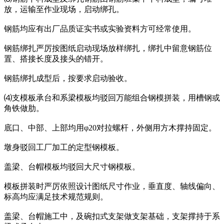
放，运输至作业现场，启动绑孔。
钢筋均应有出厂品质证实书或实验资料方可经常使用。
钢筋绑扎严厉按图纸启动现场放样绑扎，绑扎中留意钢筋位
置、搭接长度及接头的错开。
钢筋绑扎成型后，按要求启动验收。
⑷支模板承台和系梁模板均驳回万能组合钢模拼装，用槽钢或
角铁做肋。
底口、中部、上部均用φ20对拉螺杆，外侧用方木撑持固定。
墩身驳回工厂加工的定型钢模板。
盖梁、台帽模板均驳回大尺寸钢模板。
模板拼装时严厉依照设计图纸尺寸作业，垂直度、轴线偏向、
标高均应满足技术规范规则。
盖梁、台帽施工中，及碗扣式支架做支架基础，支架撑持于系