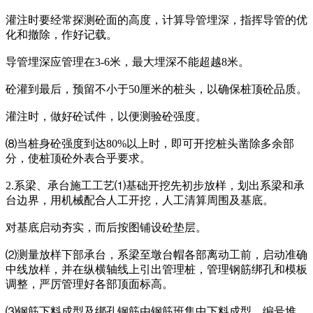
灌注时要经常探测砼面的高度，计算导管埋深，指挥导管的优
化和撤除，作好记载。
导管埋深应管理在3-6米，最大埋深不能超越8米。
砼灌到最后，预留不小于50厘米的桩头，以确保桩顶砼品质。
灌注时，做好砼试件，以便测验砼强度。
⑻当桩身砼强度到达80%以上时，即可开挖桩头凿除多余部
分，使桩顶砼外表合乎要求。
2.系梁、承台施工工艺⑴基础开挖先初步放样，划出系梁和承
台边界，用机械配合人工开挖，人工清算周围及基底。
对基底启动夯实，而后按图铺设砼垫层。
⑵测量放样下部承台，系梁至墩台帽各部离动工前，启动准确
中线放样，并在纵横轴线上引出管理桩，管理钢筋绑孔和模板
调整，严厉管理好各部顶面标高。
⑶钢筋下料成型及绑孔钢筋由钢筋班集中下料成型，编号堆