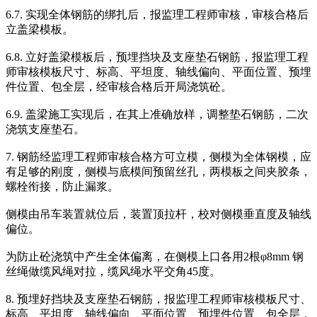
6.7. 实现全体钢筋的绑扎后，报监理工程师审核，审核合格后
立盖梁模板。
6.8. 立好盖梁模板后，预埋挡块及支座垫石钢筋，报监理工程
师审核模板尺寸、标高、平坦度、轴线偏向、平面位置、预埋
件位置、包全层，经审核合格后开局浇筑砼。
6.9. 盖梁施工实现后，在其上准确放样，调整垫石钢筋，二次
浇筑支座垫石。
7. 钢筋经监理工程师审核合格方可立模，侧模为全体钢模，应
有足够的刚度，侧模与底模间预留丝孔，两模板之间夹胶条，
螺栓衔接，防止漏浆。
侧模由吊车装置就位后，装置顶拉杆，校对侧模垂直度及轴线
偏位。
为防止砼浇筑中产生全体偏离，在侧模上口各用2根φ8mm 钢
丝绳做缆风绳对拉，缆风绳水平交角45度。
8. 预埋好挡块及支座垫石钢筋，报监理工程师审核模板尺寸、
标高、平坦度、轴线偏向、平面位置、预埋件位置、包全层，