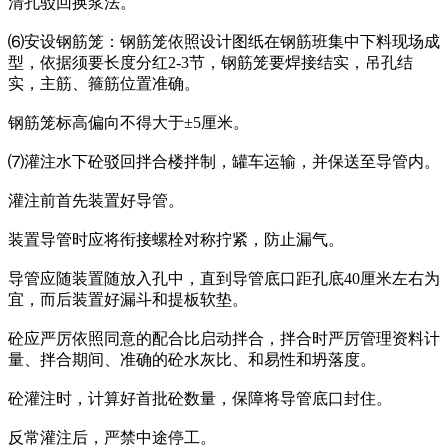
清孔驳回换浆法。
⑹安设钢筋笼：钢筋笼依照设计图纸在钢筋班集中下料现场成
型，依据须要长度分红2-3节，钢筋笼要焊接结实，吊孔结
实，主筋、箍筋位置准确。
钢筋笼标高偏向不得大于±5厘米。
⑺灌注水下砼驳回拌合楼拌制，罐车运输，并保送至导管内。
灌注前首先装置好导管。
装置导管时应将衔接螺栓对称拧紧，防止漏气。
导管应随装置随放入孔中，直到导管底口距孔底40厘米左右为
宜，而后装置好漏斗和提板软垫。
砼应严厉依照同意的配合比启动拌合，拌合时严厉管理资料计
量、拌合期间、准确的砼水灰比、和易性和坍落度。
砼灌注时，计算好首批砼数量，保障将导管底口封住。
反常灌注后，严禁中途停工。