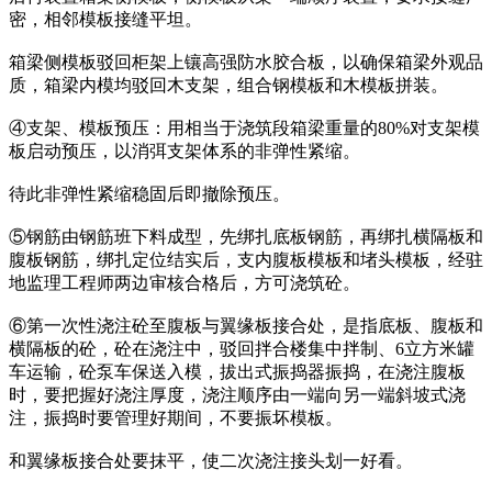
密，相邻模板接缝平坦。
箱梁侧模板驳回柜架上镶高强防水胶合板，以确保箱梁外观品
质，箱梁内模均驳回木支架，组合钢模板和木模板拼装。
④支架、模板预压：用相当于浇筑段箱梁重量的80%对支架模
板启动预压，以消弭支架体系的非弹性紧缩。
待此非弹性紧缩稳固后即撤除预压。
⑤钢筋由钢筋班下料成型，先绑扎底板钢筋，再绑扎横隔板和
腹板钢筋，绑扎定位结实后，支内腹板模板和堵头模板，经驻
地监理工程师两边审核合格后，方可浇筑砼。
⑥第一次性浇注砼至腹板与翼缘板接合处，是指底板、腹板和
横隔板的砼，砼在浇注中，驳回拌合楼集中拌制、6立方米罐
车运输，砼泵车保送入模，拔出式振捣器振捣，在浇注腹板
时，要把握好浇注厚度，浇注顺序由一端向另一端斜坡式浇
注，振捣时要管理好期间，不要振坏模板。
和翼缘板接合处要抹平，使二次浇注接头划一好看。