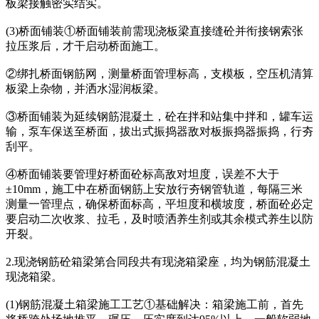
板梁接触密实结实。
(3)桥面铺装①桥面铺装前需现浇板梁直接缝砼并衔接钢索张
拉压浆后，才干启动桥面施工。
②绑扎桥面钢筋网，测量桥面管理标高，支模板，空压机清算
板梁上杂物，并洒水湿润板梁。
③桥面铺装为延续钢筋混凝土，砼在拌和站集中拌和，罐车运
输，泵车保送至桥面，拔出式振捣器敌对板振捣器振捣，行夯
刮平。
④桥面铺装要管理好桥面砼标高敌对坦度，误差不大于
±10mm，施工中在桥面钢筋上安放行夯钢管轨道，每隔三米
测量一管理点，确保桥面标高，平坦度和横坡度，桥面砼必定
要启动二次收浆、拉毛，及时喷洒养生剂或其余模式养生以防
开裂。
2.现浇钢筋砼箱梁第合同段共有现浇箱梁座，均为钢筋混凝土
现浇箱梁。
(1)钢筋混凝土箱梁施工工艺①基础解决：箱梁施工前，首先