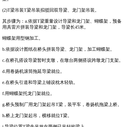
(2)T梁吊装T梁吊装拟驳回双导梁、龙门架吊装。
其步骤为：a.依据T梁重量设计导梁和龙门架、蝴蝶架，预备
用具雷片拼装导梁和龙门架，导梁长45米。
蝴蝶架用型钢加工。
b.依据设计图纸在桥头拼装导梁、龙门架，加工蝴蝶架。
c.在桥孔搭设导梁暂时支墩，在墩台两侧搭设跨墩龙门支架。
d.用卷扬机滚筒拖延导梁就位。
e.在桥头引道和导梁上铺设枕木轻轨。
f.用蝴蝶架托龙门架就位。
g.桥头预制厂用龙门架起吊T梁，装平车，卷扬机拖梁上桥。
h.桥上龙门架起吊，横移就位T梁。
i.导梁位置T梁先吊放在两侧已吊好的梁上。