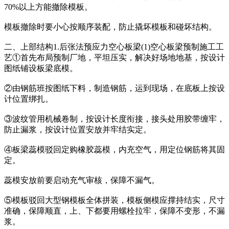
70%以上方能撤除模板。
模板撤除时要小心按顺序装配，防止撬坏模板和碰坏结构。
二、上部结构1.后张法预应力空心板梁(1)空心板梁预制施工工
艺①首先布局预制厂地，平坦压实，解决好场地地基，按设计
图纸铺设板梁底模。
②由钢筋班按图纸下料，制造钢筋，运到现场，在底板上按设
计位置绑扎。
③波纹管用机械卷制，按设计长度衔接，接头处用胶带缠牢，
防止漏浆，按设计位置安放并牢结实定。
④板梁蕊模驳回定购橡胶蕊模，内充空气，用定位钢筋将其固
定。
蕊模安放前要启动充气审核，保障不漏气。
⑤模板驳回大型钢模板全体拼装，模板侧模应撑持结实，尺寸
准确，保障顺直，上、下都要用螺栓拉牢，保障不变形，不漏
浆。