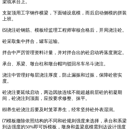
梁或承台上。
支架顶用工字钢作横梁，下面铺设底模，而后启动侧模的拼装
上班。
⑸浇注砼钢筋、模板经监理工程师审核合格后，开局浇注砼。
砼采取集中拌合，罐车运输。
拌合中严厉管理资料计量，并对拌合出的砼启动坍落度测定。
承台、系梁、墩台柱和墩台帽均驳回吊车吊斗浇注。
浇注中管理好每层浇注厚度，防止漏振和过振，保障砼密实
度。
砼浇注要延续启动，两边因故连续不能超越前层砼的初凝期
间，砼浇注到顶面，应按要求修整、抹平。
⑹养生砼浇注后要及时笼罩养生，经常坚持砼外表湿润。
⑺模板撤除依照结构的不同和砼规则强度来选择，承台和系梁
到达强度的50%即可拆模板，墩身和盖梁底模需到达设计强度