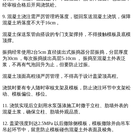
经审核合格后开局浇筑砼。
9. 混凝土浇注需严厉管理坍落度，驳回泵送混凝土浇筑，保障
混凝土坍落度不大于16cm 。
混凝土保送泵管由搭设的专门支架撑持，不得接触模板及底模
顶撑。
振捣经常使用2台5cm 直径拔出式振捣器分层振捣，分层厚度
为30cm ，每次振捣拔出高层5-10cm ， 振捣至混凝土外表泛
浆，不再有气泡回升为止，但要防止过振。
混凝土顶面高程须严厉管理，不得高于设计盖梁顶高程。
浇筑时要有专人随时审核支架及模板，防止浇注环节中支架松
动、模板偏位、移位。
11. 浇筑实现后立刻用水泵荡涤施工时撒于立柱、肋墙外表的
混凝土浆，确保立柱、肋墙外观品质。
12. 盖梁强度到达2.5MPa 以后撤除侧模板，模板撤除并由吊车
吊起环节中，留意防止模板碰伤混凝土外表面及棱角。