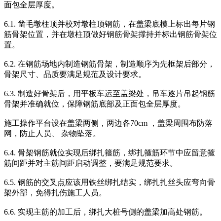
面包全层厚度。
6.1. 凿毛墩柱顶并校对墩柱顶钢筋，在盖梁底模上标出每片钢
筋骨架位置，并在墩柱顶做好钢筋骨架撑持并标出钢筋骨架位
置。
6.2. 在钢筋场地内制造钢筋骨架，制造顺序为先框架后部分，
骨架尺寸、品质要满足规范及设计要求。
6.3. 制造好骨架后，用平板车运至盖梁处，吊车逐片吊起钢筋
骨架并准确就位，保障钢筋底部及正面包全层厚度。
施工操作平台设在盖梁两侧，两边各70cm ，盖梁周围布防落
网，防止人员、 杂物坠落。
6.4. 骨架钢筋就位实现后绑扎箍筋，绑扎箍筋环节中应留意箍
筋间距并对主筋间距启动调整，要满足规范要求。
6.5. 钢筋的交叉点应该用铁丝绑扎结实，绑扎扎丝头应弯向骨
架外部，免得扎伤施工人员。
6.6. 实现主筋的加工后，绑扎大桩号侧的盖梁加高处钢筋。